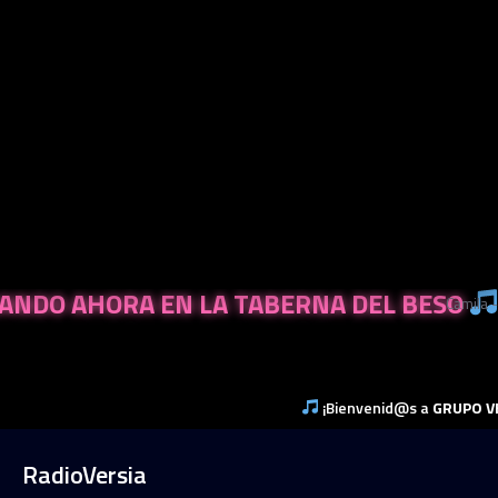
NANDO AHORA EN LA TABERNA DEL BESO
Cam
¡Bienvenid@s a
GRUPO VERSI
Skip
RadioVersia
to